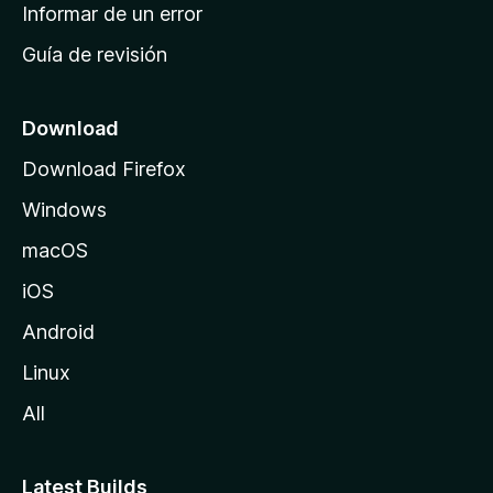
n
Informar de un error
i
Guía de revisión
c
i
o
Download
d
Download Firefox
e
Windows
M
o
macOS
z
iOS
i
l
Android
l
Linux
a
All
Latest Builds