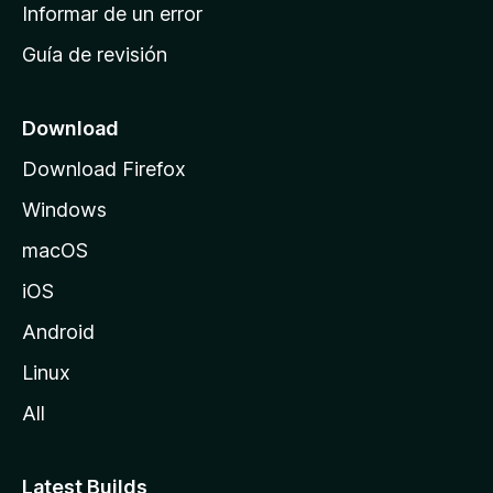
n
Informar de un error
i
Guía de revisión
c
i
o
Download
d
Download Firefox
e
Windows
M
o
macOS
z
iOS
i
l
Android
l
Linux
a
All
Latest Builds