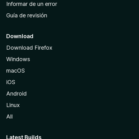
n
Informar de un error
i
Guía de revisión
c
i
o
Download
d
Download Firefox
e
Windows
M
o
macOS
z
iOS
i
l
Android
l
Linux
a
All
Latest Builds