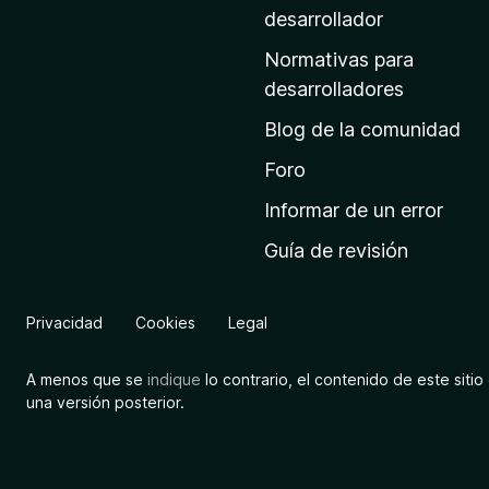
a
desarrollador
d
Normativas para
e
desarrolladores
i
Blog de la comunidad
n
i
Foro
c
Informar de un error
i
Guía de revisión
o
d
e
Privacidad
Cookies
Legal
M
o
A menos que se
indique
lo contrario, el contenido de este sitio 
z
una versión posterior.
i
l