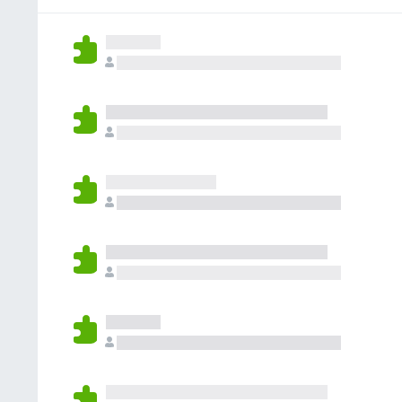
o
a
í
n
r
y
a
e
a
v
n
s
c
a
o
i
l
h
o
o
a
n
r
y
e
a
v
s
c
a
i
l
o
o
n
r
e
a
s
c
i
o
n
e
s