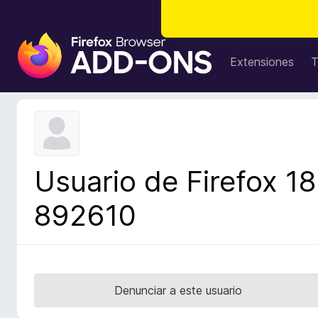
B
u
Extensiones
T
s
c
a
d
o
r
Usuario de Firefox 18
d
e
892610
c
o
m
p
l
Denunciar a este usuario
e
m