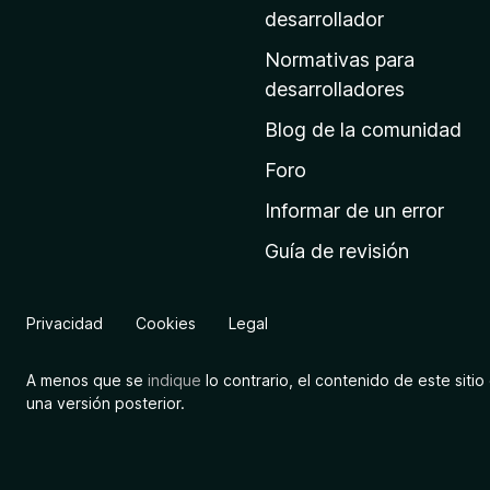
a
desarrollador
d
Normativas para
e
desarrolladores
i
Blog de la comunidad
n
i
Foro
c
Informar de un error
i
Guía de revisión
o
d
e
Privacidad
Cookies
Legal
M
o
A menos que se
indique
lo contrario, el contenido de este sitio 
z
una versión posterior.
i
l