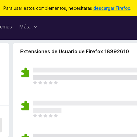
Para usar estos complementos, necesitarás
descargar Firefox
.
emas
Más...
Extensiones de Usuario de Firefox 18892610
T
o
d
a
v
í
T
a
o
n
d
o
a