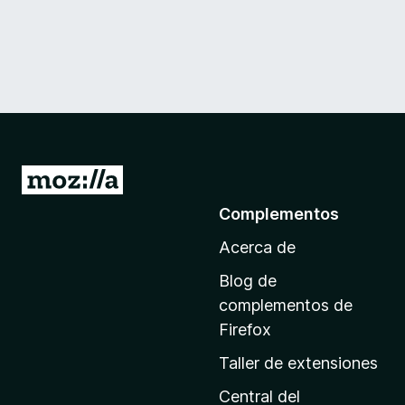
I
r
Complementos
a
Acerca de
l
a
Blog de
p
complementos de
á
Firefox
g
Taller de extensiones
i
n
Central del