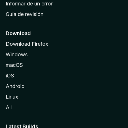
n
Informar de un error
i
Guía de revisión
c
i
o
Download
d
Download Firefox
e
Windows
M
o
macOS
z
iOS
i
l
Android
l
Linux
a
All
Latest Builds