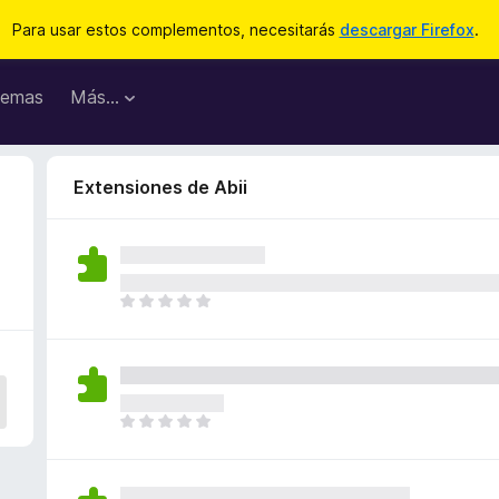
Para usar estos complementos, necesitarás
descargar Firefox
.
emas
Más...
Extensiones de Abii
T
o
d
a
v
í
T
a
o
n
d
o
a