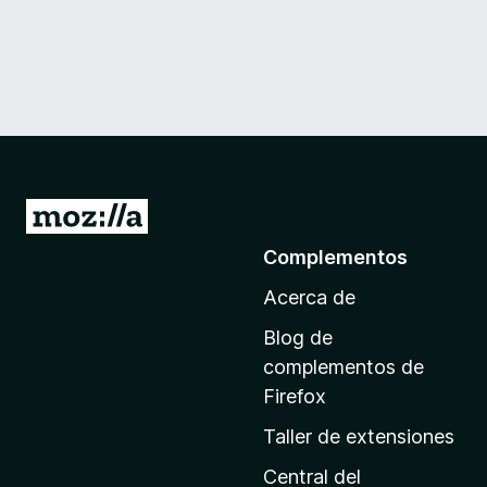
I
r
Complementos
a
Acerca de
l
a
Blog de
p
complementos de
á
Firefox
g
Taller de extensiones
i
n
Central del