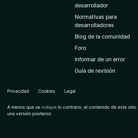
a
desarrollador
d
Normativas para
e
desarrolladores
i
Blog de la comunidad
n
i
Foro
c
Informar de un error
i
Guía de revisión
o
d
e
Privacidad
Cookies
Legal
M
o
A menos que se
indique
lo contrario, el contenido de este sitio 
z
una versión posterior.
i
l