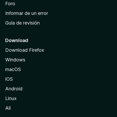
i
Foro
s
n
Informar de un error
i
Guía de revisión
c
i
o
Download
d
Download Firefox
e
Windows
M
o
macOS
z
iOS
i
l
Android
l
Linux
a
All