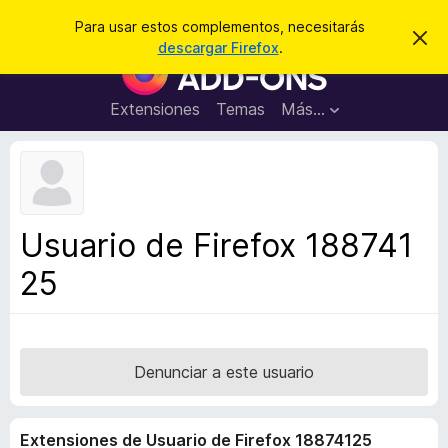
B
Iniciar sesión
Para usar estos complementos, necesitarás
I
u
descargar Firefox
.
g
B
s
n
u
o
c
r
s
Extensiones
Temas
Más...
a
a
c
r
r
e
a
s
d
t
e
o
a
r
v
Usuario de Firefox 188741
i
d
s
25
e
o
c
o
m
p
Denunciar a este usuario
l
e
Extensiones de Usuario de Firefox 18874125
m