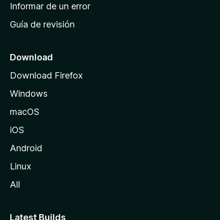
n
Informar de un error
i
Guía de revisión
c
i
o
Download
d
Download Firefox
e
Windows
M
o
macOS
z
iOS
i
l
Android
l
Linux
a
All
Latest Builds