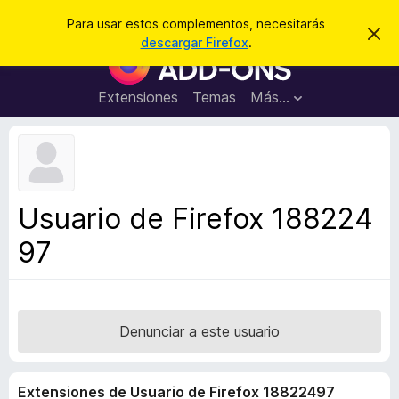
B
Iniciar sesión
Para usar estos complementos, necesitarás
I
u
descargar Firefox
.
g
B
s
n
u
o
c
r
s
Extensiones
Temas
Más...
a
a
c
r
r
e
a
s
d
t
e
o
a
r
v
Usuario de Firefox 188224
i
d
s
97
e
o
c
o
m
p
Denunciar a este usuario
l
e
Extensiones de Usuario de Firefox 18822497
m