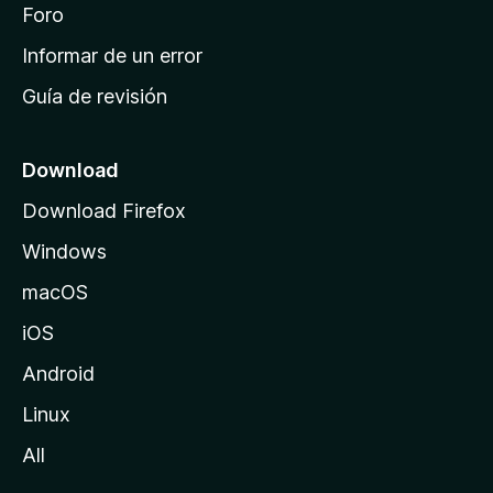
i
Foro
s
n
Informar de un error
i
Guía de revisión
c
i
o
Download
d
Download Firefox
e
Windows
M
o
macOS
z
iOS
i
l
Android
l
Linux
a
All