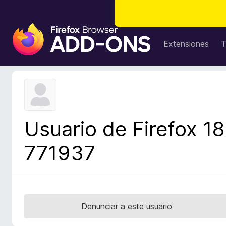
B
u
Extensiones
T
s
c
a
d
o
r
Usuario de Firefox 18
d
e
771937
c
o
m
p
l
Denunciar a este usuario
e
m