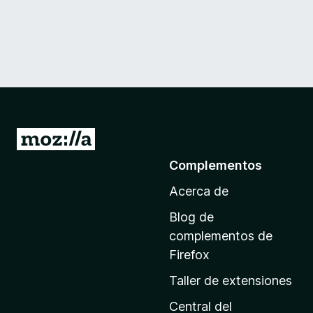
I
r
Complementos
a
Acerca de
l
a
Blog de
p
complementos de
á
Firefox
g
Taller de extensiones
i
n
Central del