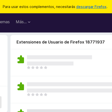
Para usar estos complementos, necesitarás
descargar Firefox
.
emas
Más...
Extensiones de Usuario de Firefox 18771937
T
o
d
a
v
í
T
a
o
n
d
o
a