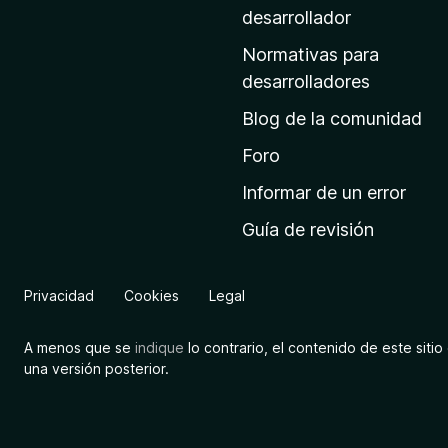
a
desarrollador
d
Normativas para
e
desarrolladores
i
Blog de la comunidad
n
i
Foro
c
Informar de un error
i
Guía de revisión
o
d
e
Privacidad
Cookies
Legal
M
o
A menos que se
indique
lo contrario, el contenido de este sitio 
z
una versión posterior.
i
l