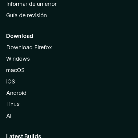
n
Informar de un error
i
Guía de revisión
c
i
o
Download
d
Download Firefox
e
Windows
M
o
macOS
z
iOS
i
l
Android
l
Linux
a
All
Latest Builds