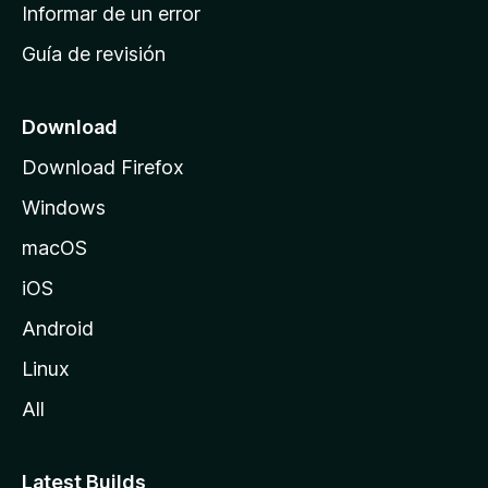
n
Informar de un error
i
Guía de revisión
c
i
o
Download
d
Download Firefox
e
Windows
M
o
macOS
z
iOS
i
l
Android
l
Linux
a
All
Latest Builds