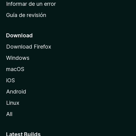
n
Informar de un error
i
Guía de revisión
c
i
o
Download
d
Download Firefox
e
Windows
M
o
macOS
z
iOS
i
l
Android
l
Linux
a
All
Latest Builds