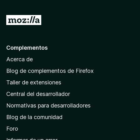
e
n
I
t
r
o
a
s
p
l
Complementos
a
a
r
Acerca de
p
a
á
Blog de complementos de Firefox
F
g
i
Taller de extensiones
i
r
Central del desarrollador
n
e
a
f
Normativas para desarrolladores
o
d
Blog de la comunidad
x
e
i
Foro
n