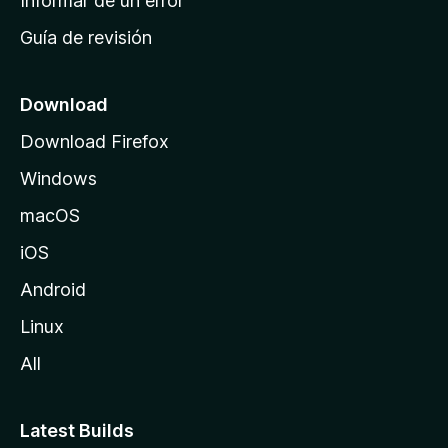
Informar de un error
i
Guía de revisión
c
i
o
Download
d
Download Firefox
e
Windows
M
o
macOS
z
iOS
i
l
Android
l
Linux
a
All
Latest Builds