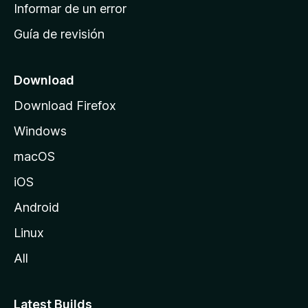
n
Informar de un error
i
Guía de revisión
c
i
o
Download
d
Download Firefox
e
Windows
M
o
macOS
z
iOS
i
l
Android
l
Linux
a
All
Latest Builds