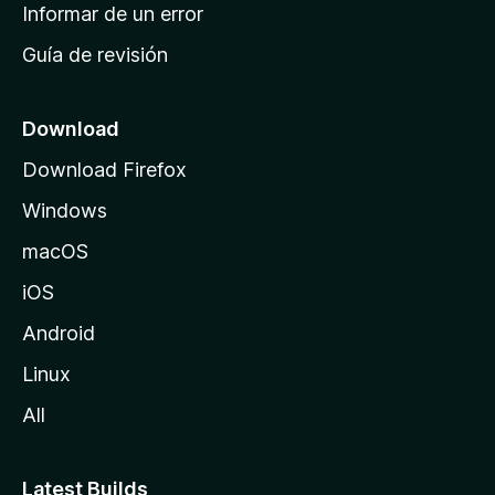
n
Informar de un error
i
Guía de revisión
c
i
o
Download
d
Download Firefox
e
Windows
M
o
macOS
z
iOS
i
l
Android
l
Linux
a
All
Latest Builds