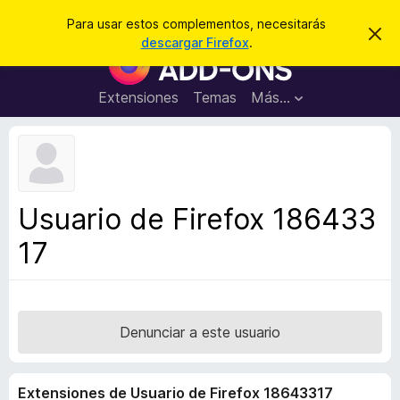
B
Iniciar sesión
Para usar estos complementos, necesitarás
I
u
descargar Firefox
.
g
B
s
n
u
o
c
r
s
Extensiones
Temas
Más...
a
a
c
r
r
e
a
s
d
t
e
o
a
r
v
Usuario de Firefox 186433
i
d
s
17
e
o
c
o
m
p
Denunciar a este usuario
l
e
Extensiones de Usuario de Firefox 18643317
m