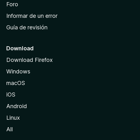
i
Foro
s
n
Informar de un error
i
Guía de revisión
c
i
o
Download
d
Download Firefox
e
Windows
M
o
macOS
z
iOS
i
l
Android
l
Linux
a
All