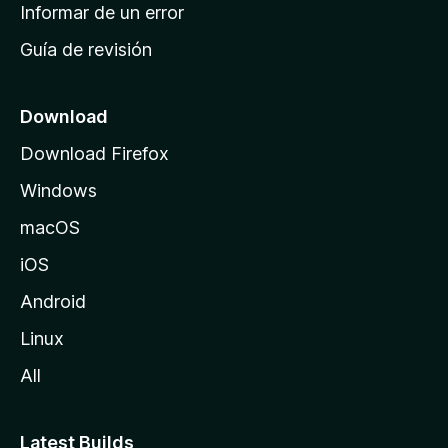
n
Informar de un error
i
Guía de revisión
c
i
o
Download
d
Download Firefox
e
Windows
M
o
macOS
z
iOS
i
l
Android
l
Linux
a
All
Latest Builds