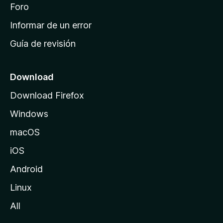
i
Foro
s
n
Informar de un error
i
Guía de revisión
c
i
o
Download
d
Download Firefox
e
Windows
M
o
macOS
z
iOS
i
l
Android
l
Linux
a
All