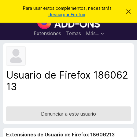
B
Iniciar sesión
Para usar estos complementos, necesitarás
I
u
descargar Firefox
.
g
B
s
n
u
o
c
r
s
Extensiones
Temas
Más...
a
a
c
r
r
e
a
s
d
t
e
o
a
r
v
Usuario de Firefox 186062
i
d
s
13
e
o
c
o
m
p
Denunciar a este usuario
l
e
Extensiones de Usuario de Firefox 18606213
m