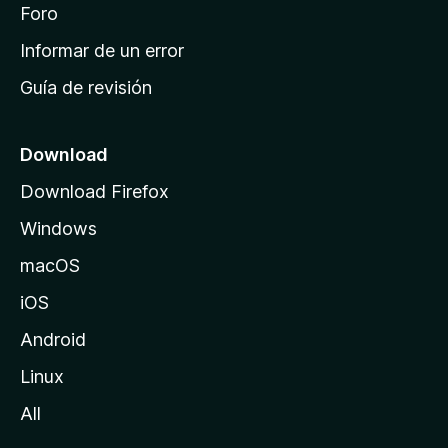
i
Foro
s
n
Informar de un error
i
Guía de revisión
c
i
o
Download
d
Download Firefox
e
Windows
M
o
macOS
z
iOS
i
l
Android
l
Linux
a
All