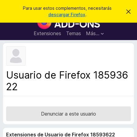
B
Iniciar sesión
Para usar estos complementos, necesitarás
I
u
descargar Firefox
.
g
B
s
n
u
o
c
r
s
Extensiones
Temas
Más...
a
a
c
r
r
e
a
s
d
t
e
o
a
r
v
Usuario de Firefox 185936
i
d
s
22
e
o
c
o
m
p
Denunciar a este usuario
l
e
Extensiones de Usuario de Firefox 18593622
m