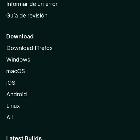
n
Informar de un error
i
Guía de revisión
c
i
o
Download
d
Download Firefox
e
Windows
M
o
macOS
z
iOS
i
l
Android
l
Linux
a
All
Latest Builds