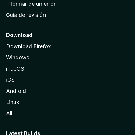
n
Informar de un error
i
Guía de revisión
c
i
o
Download
d
Download Firefox
e
Windows
M
o
macOS
z
iOS
i
l
Android
l
Linux
a
All
Latest Builds