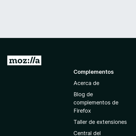
I
r
Complementos
a
Acerca de
l
a
Blog de
p
complementos de
á
Firefox
g
Taller de extensiones
i
n
Central del