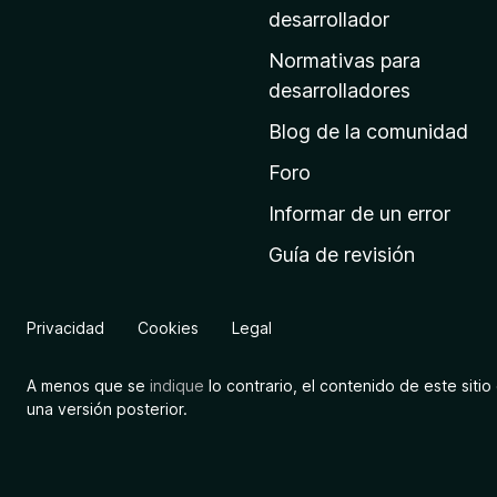
a
desarrollador
d
Normativas para
e
desarrolladores
i
Blog de la comunidad
n
i
Foro
c
Informar de un error
i
Guía de revisión
o
d
e
Privacidad
Cookies
Legal
M
o
A menos que se
indique
lo contrario, el contenido de este sitio 
z
una versión posterior.
i
l