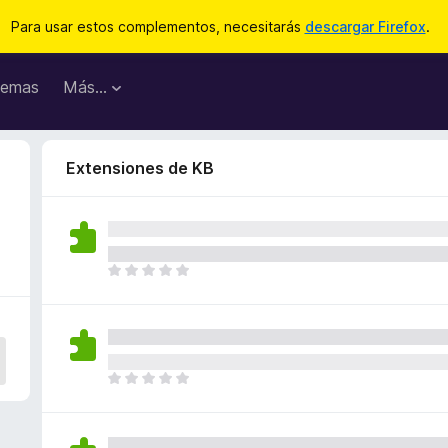
Para usar estos complementos, necesitarás
descargar Firefox
.
emas
Más...
Extensiones de KB
T
o
d
a
v
í
T
a
o
n
d
o
a