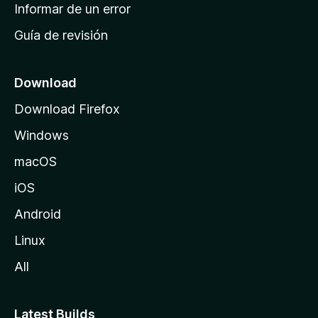
n
Informar de un error
i
Guía de revisión
c
i
o
Download
d
Download Firefox
e
Windows
M
o
macOS
z
iOS
i
l
Android
l
Linux
a
All
Latest Builds