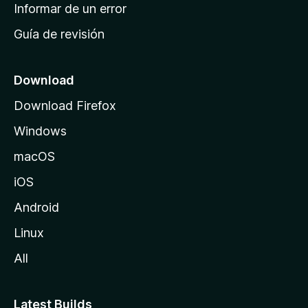
n
Informar de un error
i
Guía de revisión
c
i
o
Download
d
Download Firefox
e
Windows
M
o
macOS
z
iOS
i
l
Android
l
Linux
a
All
Latest Builds