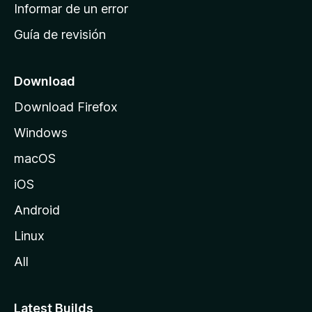
n
Informar de un error
i
Guía de revisión
c
i
o
Download
d
Download Firefox
e
Windows
M
o
macOS
z
iOS
i
l
Android
l
Linux
a
All
Latest Builds