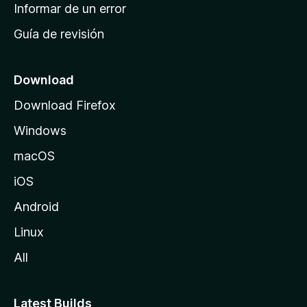
n
Informar de un error
i
Guía de revisión
c
i
o
Download
d
Download Firefox
e
Windows
M
o
macOS
z
iOS
i
l
Android
l
Linux
a
All
Latest Builds