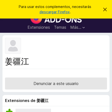
B
Iniciar sesión
Para usar estos complementos, necesitarás
I
u
descargar Firefox
.
g
B
s
n
u
o
c
r
s
Extensiones
Temas
Más...
a
a
c
r
r
e
a
s
d
t
e
o
a
r
v
姜疆江
i
d
s
e
o
c
o
Denunciar a este usuario
m
p
l
Extensiones de 姜疆江
e
m