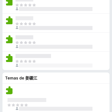
a
a
a
n
l
n
T
c
y
v
e
o
o
o
i
v
í
s
r
h
d
o
a
a
a
a
a
n
l
n
T
c
y
v
e
o
o
o
i
v
í
s
r
h
d
o
a
a
a
a
a
n
l
n
T
c
y
v
e
o
o
o
i
v
í
s
r
h
d
o
a
a
a
a
a
n
l
n
T
c
y
v
e
o
o
o
i
v
í
s
r
h
d
o
a
a
a
a
Temas de 姜疆江
a
n
l
n
c
y
v
e
o
o
i
v
í
s
r
h
o
a
a
a
a
n
l
n
c
y
e
o
o
i
T
v
s
r
h
o
o
a