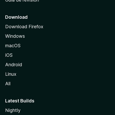
c
i
o
Download
d
Download Firefox
e
Windows
M
o
macOS
z
iOS
i
l
Android
l
Linux
a
All
Latest Builds
Nightly