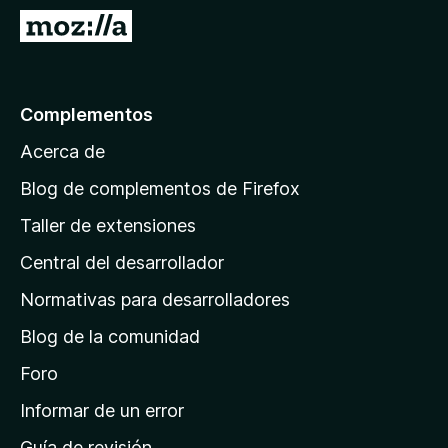
e
I
n
r
t
a
o
l
Complementos
s
a
p
Acerca de
p
a
á
r
Blog de complementos de Firefox
a
g
Taller de extensiones
F
i
i
Central del desarrollador
n
r
a
Normativas para desarrolladores
e
d
f
Blog de la comunidad
e
o
i
Foro
x
n
Informar de un error
i
Guía de revisión