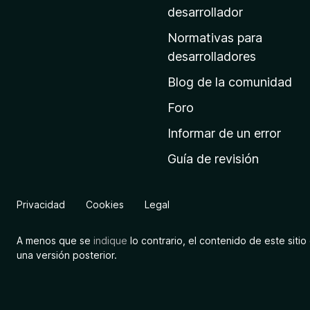
a
desarrollador
d
Normativas para
e
desarrolladores
i
Blog de la comunidad
n
i
Foro
c
Informar de un error
i
Guía de revisión
o
d
e
Privacidad
Cookies
Legal
M
o
A menos que se
indique
lo contrario, el contenido de este sitio 
z
una versión posterior.
i
l