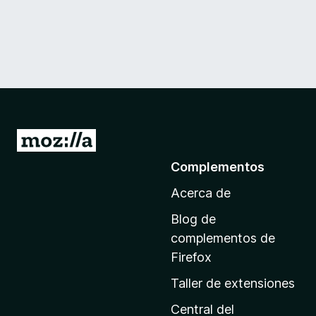
I
r
Complementos
a
Acerca de
l
a
Blog de
p
complementos de
á
Firefox
g
Taller de extensiones
i
n
Central del