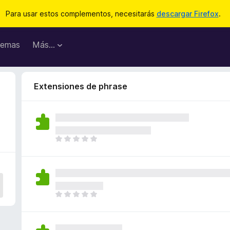
Para usar estos complementos, necesitarás
descargar Firefox
.
emas
Más...
Extensiones de phrase
T
o
d
a
v
í
T
a
o
n
d
o
a