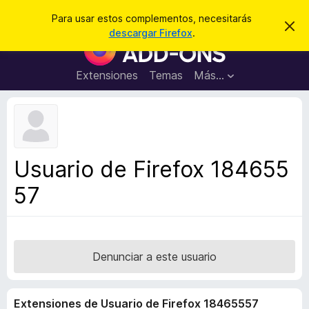
B
Iniciar sesión
Para usar estos complementos, necesitarás
I
u
descargar Firefox
.
g
B
s
n
u
o
c
r
s
Extensiones
Temas
Más...
a
a
c
r
r
e
a
s
d
t
e
o
a
r
v
Usuario de Firefox 184655
i
d
s
57
e
o
c
o
m
p
Denunciar a este usuario
l
e
Extensiones de Usuario de Firefox 18465557
m