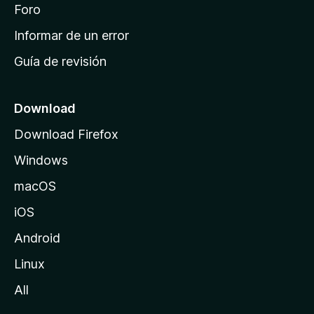
i
Foro
s
n
Informar de un error
i
Guía de revisión
c
i
o
Download
d
Download Firefox
e
Windows
M
o
macOS
z
iOS
i
l
Android
l
Linux
a
All