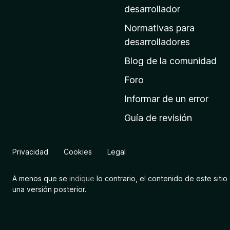
a
desarrollador
d
Normativas para
e
desarrolladores
i
Blog de la comunidad
n
i
Foro
c
Informar de un error
i
Guía de revisión
o
d
e
Privacidad
Cookies
Legal
M
o
A menos que se
indique
lo contrario, el contenido de este sitio 
z
una versión posterior.
i
l