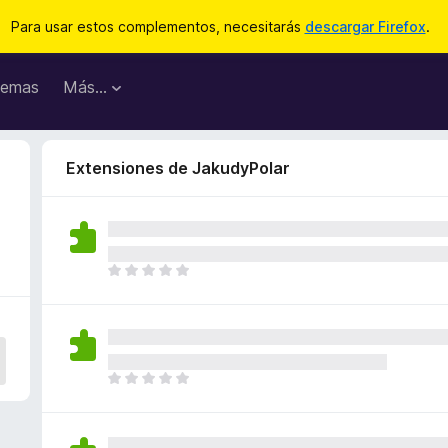
Para usar estos complementos, necesitarás
descargar Firefox
.
emas
Más...
Extensiones de JakudyPolar
T
o
d
a
v
í
T
a
o
n
d
o
a