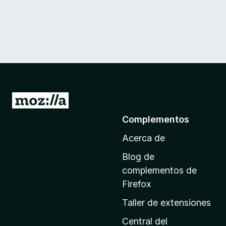
I
r
Complementos
a
Acerca de
l
a
Blog de
p
complementos de
á
Firefox
g
Taller de extensiones
i
n
Central del