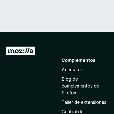
I
r
Complementos
a
Acerca de
l
a
Blog de
p
complementos de
á
Firefox
g
Taller de extensiones
i
n
Central del