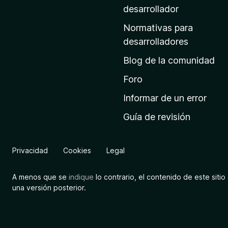
a
desarrollador
d
Normativas para
e
desarrolladores
i
Blog de la comunidad
n
i
Foro
c
Informar de un error
i
Guía de revisión
o
d
e
Privacidad
Cookies
Legal
M
o
A menos que se
indique
lo contrario, el contenido de este sitio 
z
una versión posterior.
i
l