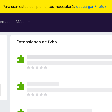
Para usar estos complementos, necesitarás
descargar Firefox
.
emas
Más...
Extensiones de fvho
T
o
d
a
v
í
T
a
o
n
d
o
a