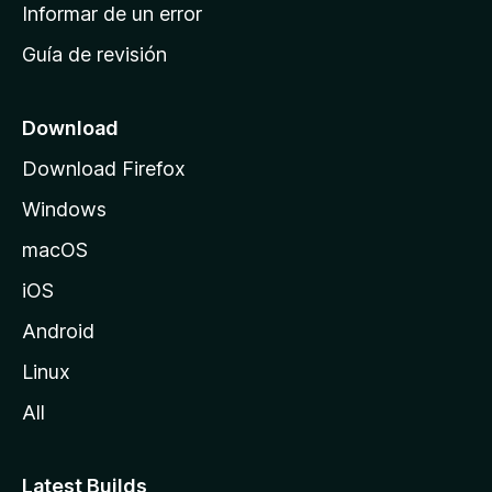
n
Informar de un error
i
Guía de revisión
c
i
o
Download
d
Download Firefox
e
Windows
M
o
macOS
z
iOS
i
l
Android
l
Linux
a
All
Latest Builds