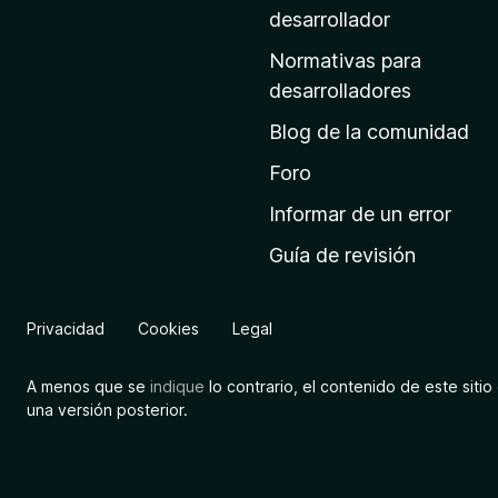
a
desarrollador
d
Normativas para
e
desarrolladores
i
Blog de la comunidad
n
i
Foro
c
Informar de un error
i
Guía de revisión
o
d
e
Privacidad
Cookies
Legal
M
o
A menos que se
indique
lo contrario, el contenido de este sitio 
z
una versión posterior.
i
l