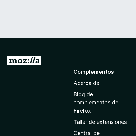
I
r
Complementos
a
Acerca de
l
a
Blog de
p
complementos de
á
Firefox
g
Taller de extensiones
i
n
Central del