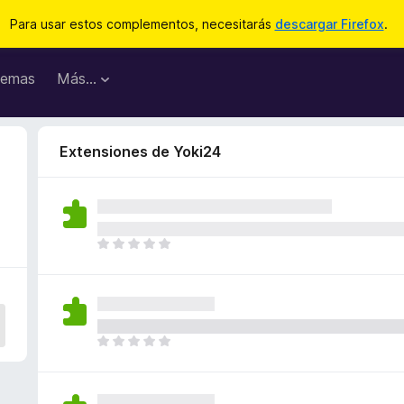
Para usar estos complementos, necesitarás
descargar Firefox
.
emas
Más...
Extensiones de Yoki24
T
o
d
a
v
í
T
a
o
n
d
o
a