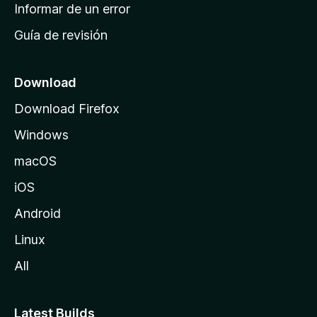
n
Informar de un error
i
Guía de revisión
c
i
o
Download
d
Download Firefox
e
Windows
M
o
macOS
z
iOS
i
l
Android
l
Linux
a
All
Latest Builds