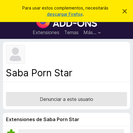
B
Iniciar sesión
Para usar estos complementos, necesitarás
I
u
descargar Firefox
.
g
B
s
n
u
o
c
r
s
Extensiones
Temas
Más...
a
a
c
r
r
e
a
s
d
t
e
o
a
r
v
Saba Porn Star
i
d
s
e
o
c
o
Denunciar a este usuario
m
p
l
Extensiones de Saba Porn Star
e
m