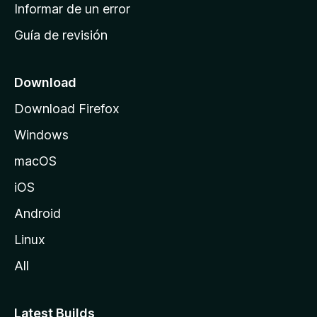
n
Informar de un error
i
Guía de revisión
c
i
o
Download
d
Download Firefox
e
Windows
M
o
macOS
z
iOS
i
l
Android
l
Linux
a
All
Latest Builds