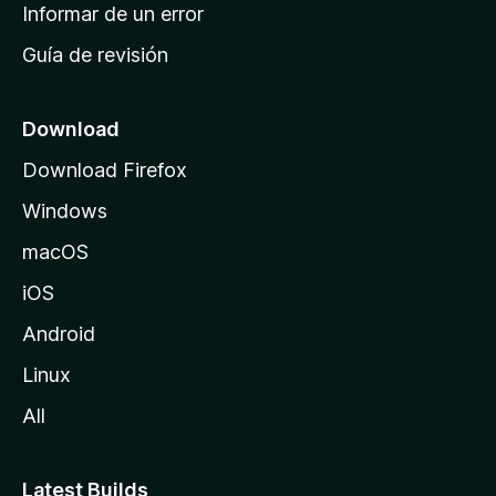
n
Informar de un error
i
Guía de revisión
c
i
o
Download
d
Download Firefox
e
Windows
M
o
macOS
z
iOS
i
l
Android
l
Linux
a
All
Latest Builds