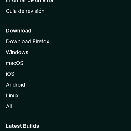
Informar de un error
i
Guía de revisión
c
i
o
Download
d
Download Firefox
e
Windows
M
o
macOS
z
iOS
i
l
Android
l
Linux
a
All
Latest Builds