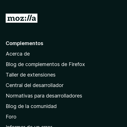
e
n
I
t
r
o
a
s
p
l
Complementos
a
a
r
Acerca de
p
a
á
Blog de complementos de Firefox
F
g
i
Taller de extensiones
i
r
Central del desarrollador
n
e
a
f
Normativas para desarrolladores
o
d
Blog de la comunidad
x
e
i
Foro
n