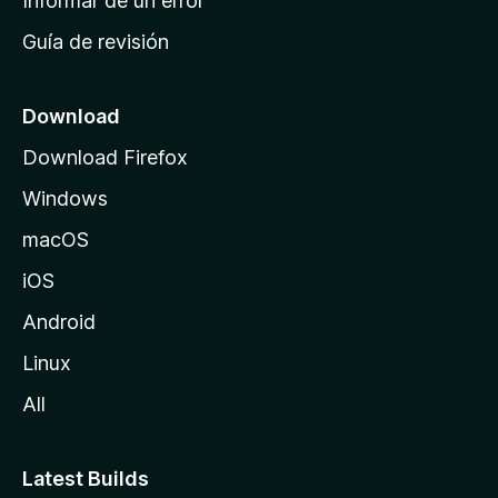
Informar de un error
i
Guía de revisión
c
i
o
Download
d
Download Firefox
e
Windows
M
o
macOS
z
iOS
i
l
Android
l
Linux
a
All
Latest Builds