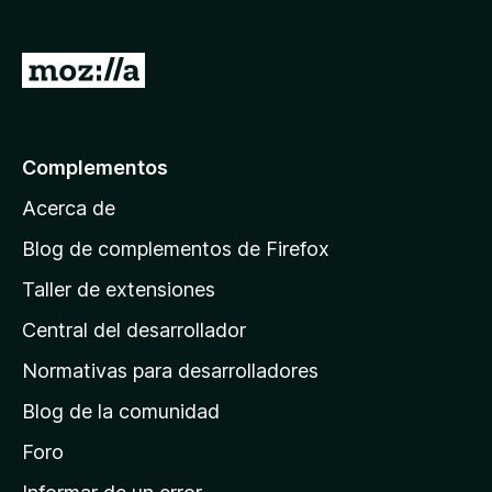
e
n
I
t
r
o
a
s
p
l
Complementos
a
a
r
Acerca de
p
a
á
Blog de complementos de Firefox
F
g
i
Taller de extensiones
i
r
Central del desarrollador
n
e
a
f
Normativas para desarrolladores
o
d
Blog de la comunidad
x
e
i
Foro
n