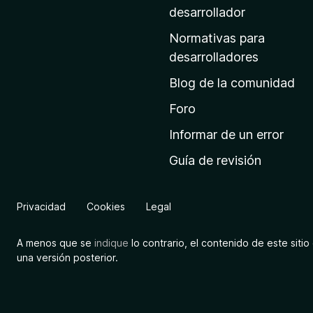
a
desarrollador
d
Normativas para
e
desarrolladores
i
Blog de la comunidad
n
i
Foro
c
Informar de un error
i
Guía de revisión
o
d
e
Privacidad
Cookies
Legal
M
o
A menos que se
indique
lo contrario, el contenido de este sitio 
z
una versión posterior.
i
l