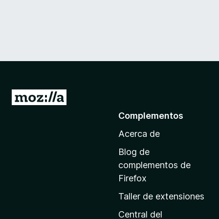
I
r
Complementos
a
Acerca de
l
a
Blog de
p
complementos de
á
Firefox
g
Taller de extensiones
i
n
Central del