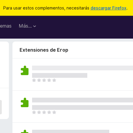
Para usar estos complementos, necesitarás
descargar Firefox
.
emas
Más...
Extensiones de Егор
T
o
d
a
v
í
T
a
o
n
d
o
a