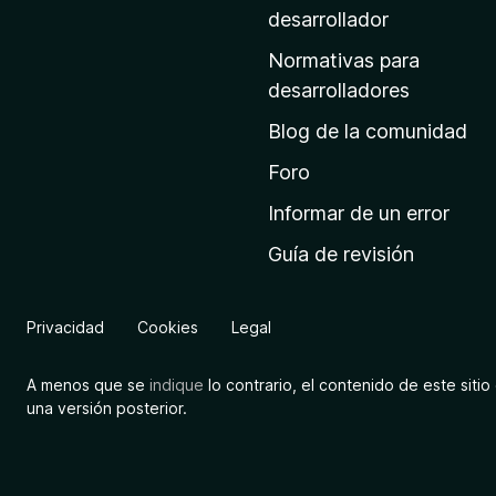
a
desarrollador
d
Normativas para
e
desarrolladores
i
Blog de la comunidad
n
i
Foro
c
Informar de un error
i
Guía de revisión
o
d
e
Privacidad
Cookies
Legal
M
o
A menos que se
indique
lo contrario, el contenido de este sitio 
z
una versión posterior.
i
l