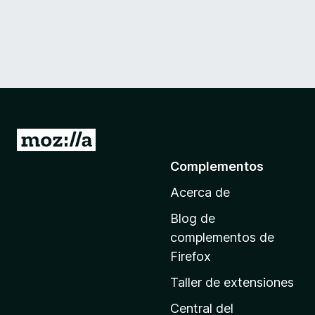
I
r
Complementos
a
Acerca de
l
a
Blog de
p
complementos de
á
Firefox
g
Taller de extensiones
i
n
Central del