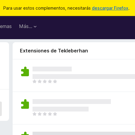
Para usar estos complementos, necesitarás
descargar Firefox
.
emas
Más...
Extensiones de Tekleberhan
T
o
d
a
v
í
T
a
o
n
d
o
a