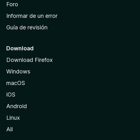
i
Foro
s
n
Informar de un error
i
Guía de revisión
c
i
o
Download
d
Download Firefox
e
Windows
M
o
macOS
z
iOS
i
l
Android
l
Linux
a
All