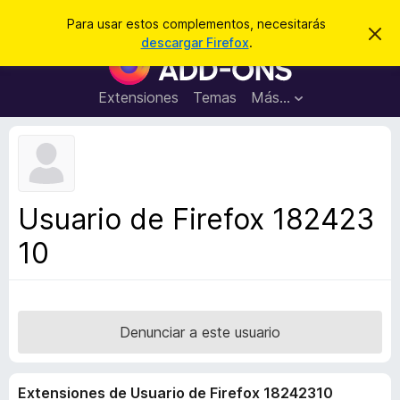
B
Iniciar sesión
Para usar estos complementos, necesitarás
I
u
descargar Firefox
.
g
B
s
n
u
o
c
r
s
Extensiones
Temas
Más...
a
a
c
r
r
e
a
s
d
t
e
o
a
r
v
Usuario de Firefox 182423
i
d
s
10
e
o
c
o
m
p
Denunciar a este usuario
l
e
Extensiones de Usuario de Firefox 18242310
m