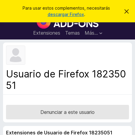
B
Iniciar sesión
Para usar estos complementos, necesitarás
I
u
descargar Firefox
.
g
B
s
n
u
o
c
r
s
Extensiones
Temas
Más...
a
a
c
r
r
e
a
s
d
t
e
o
a
r
v
Usuario de Firefox 182350
i
d
s
51
e
o
c
o
m
p
Denunciar a este usuario
l
e
Extensiones de Usuario de Firefox 18235051
m