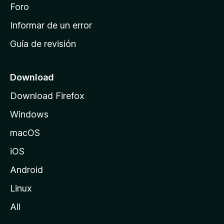
i
Foro
s
n
Informar de un error
i
Guía de revisión
c
i
o
Download
d
Download Firefox
e
Windows
M
o
macOS
z
iOS
i
l
Android
l
Linux
a
All