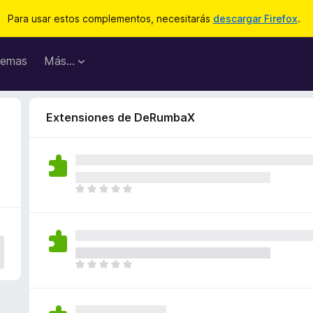
Para usar estos complementos, necesitarás
descargar Firefox
.
emas
Más...
Extensiones de DeRumbaX
T
o
d
a
v
í
T
a
o
n
d
o
a