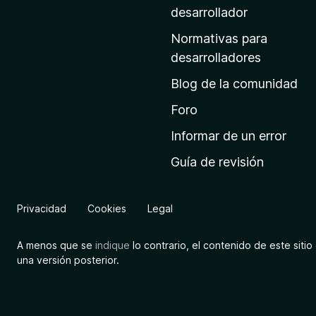
a
desarrollador
d
Normativas para
e
desarrolladores
i
Blog de la comunidad
n
i
Foro
c
Informar de un error
i
Guía de revisión
o
d
e
Privacidad
Cookies
Legal
M
o
A menos que se
indique
lo contrario, el contenido de este sitio 
z
una versión posterior.
i
l