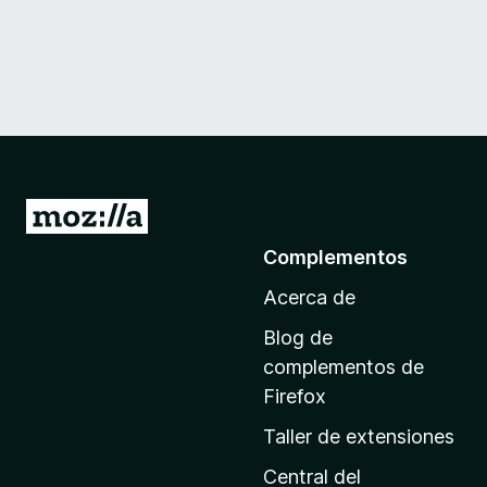
I
r
Complementos
a
Acerca de
l
a
Blog de
p
complementos de
á
Firefox
g
Taller de extensiones
i
n
Central del