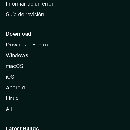
n
Informar de un error
i
Guía de revisión
c
i
o
Download
d
Download Firefox
e
Windows
M
o
macOS
z
iOS
i
l
Android
l
Linux
a
All
Latest Builds