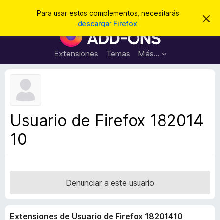
B
Iniciar sesión
Para usar estos complementos, necesitarás
I
u
descargar Firefox
.
g
B
s
n
u
o
c
r
s
Extensiones
Temas
Más...
a
a
c
r
r
e
a
s
d
t
e
o
a
r
v
Usuario de Firefox 182014
i
d
s
10
e
o
c
o
m
p
Denunciar a este usuario
l
e
Extensiones de Usuario de Firefox 18201410
m