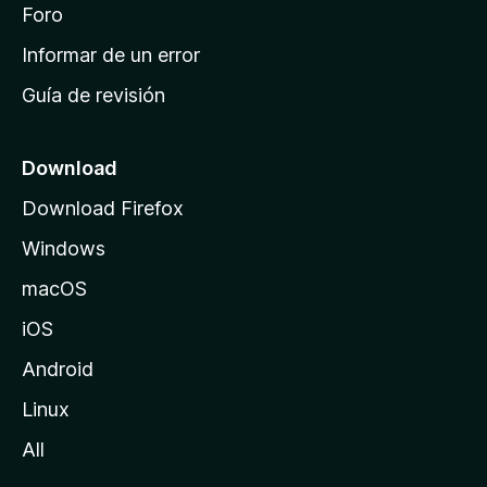
i
Foro
s
n
Informar de un error
i
Guía de revisión
c
i
o
Download
d
Download Firefox
e
Windows
M
o
macOS
z
iOS
i
l
Android
l
Linux
a
All