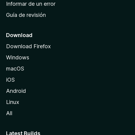
n
Informar de un error
i
Guía de revisión
c
i
o
Download
d
Download Firefox
e
Windows
M
o
macOS
z
iOS
i
l
Android
l
Linux
a
All
Latest Builds