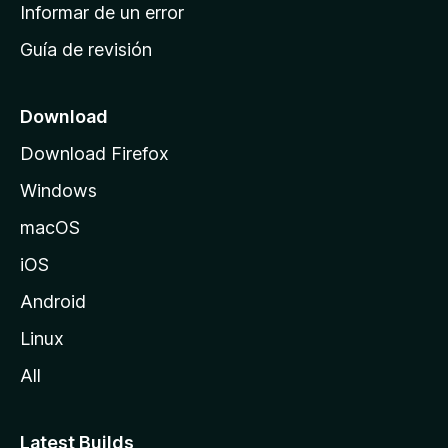
n
Informar de un error
i
Guía de revisión
c
i
o
Download
d
Download Firefox
e
Windows
M
o
macOS
z
iOS
i
l
Android
l
Linux
a
All
Latest Builds