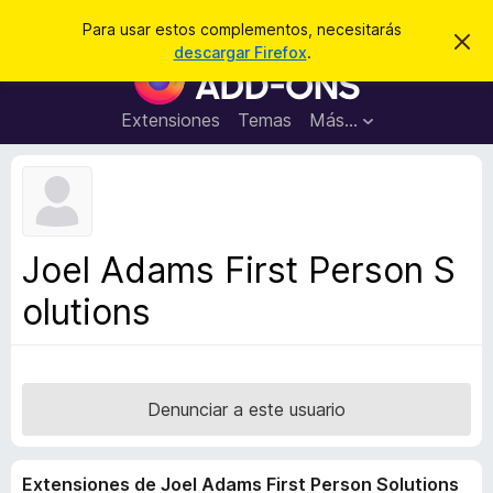
B
Iniciar sesión
Para usar estos complementos, necesitarás
I
u
descargar Firefox
.
g
B
s
n
u
o
c
r
s
Extensiones
Temas
Más...
a
a
c
r
r
e
a
s
d
t
e
o
a
r
v
Joel Adams First Person S
i
d
s
olutions
e
o
c
o
m
p
Denunciar a este usuario
l
e
Extensiones de Joel Adams First Person Solutions
m