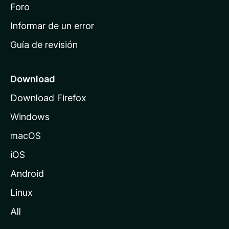
i
Foro
s
n
Informar de un error
i
Guía de revisión
c
i
o
Download
d
Download Firefox
e
Windows
M
o
macOS
z
iOS
i
l
Android
l
Linux
a
All